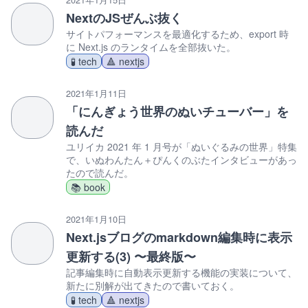
NextのJSぜんぶ抜く
サイトパフォーマンスを最適化するため、export 時
に Next.js のランタイムを全部抜いた。
🧪 tech
🔺 nextjs
2021年1月11日
「にんぎょう世界のぬいチューバー」を
読んだ
ユリイカ 2021 年 1 月号が「ぬいぐるみの世界」特集
で、いぬわんたん＋ぴんくのぶたインタビューがあっ
たので読んだ。
📚 book
2021年1月10日
Next.jsブログのmarkdown編集時に表示
更新する(3) 〜最終版〜
記事編集時に自動表示更新する機能の実装について、
新たに別解が出てきたので書いておく。
🧪 tech
🔺 nextjs