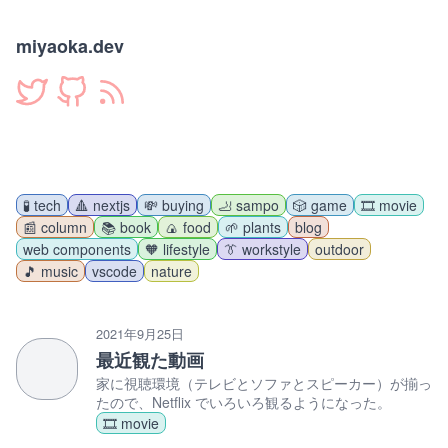
miyaoka.dev
🧪 tech
🔺 nextjs
💸 buying
🦶 sampo
🎲 game
🎞️ movie
📰 column
📚 book
🍙 food
🌱 plants
blog
web components
🧡 lifestyle
👔 workstyle
outdoor
🎵 music
vscode
nature
2021年9月25日
最近観た動画
家に視聴環境（テレビとソファとスピーカー）が揃っ
たので、Netflix でいろいろ観るようになった。
🎞️ movie