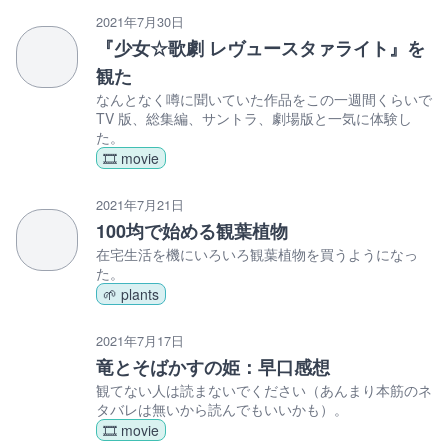
2021年7月30日
『少女☆歌劇 レヴュースタァライト』を
観た
なんとなく噂に聞いていた作品をこの一週間くらいで
TV 版、総集編、サントラ、劇場版と一気に体験し
た。
🎞️ movie
2021年7月21日
100均で始める観葉植物
在宅生活を機にいろいろ観葉植物を買うようになっ
た。
🌱 plants
2021年7月17日
竜とそばかすの姫：早口感想
観てない人は読まないでください（あんまり本筋のネ
タバレは無いから読んでもいいかも）。
🎞️ movie