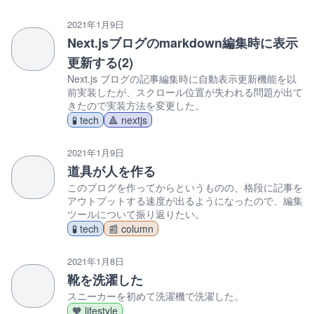
2021年1月9日
Next.jsブログのmarkdown編集時に表示
更新する(2)
Next.js ブログの記事編集時に自動表示更新機能を以
前実装したが、スクロール位置が失われる問題が出て
きたので実装方法を変更した。
🧪 tech
🔺 nextjs
2021年1月9日
道具が人を作る
このブログを作ってからというものの、格段に記事を
アウトプットする速度が出るようになったので、編集
ツールについて振り返りたい。
🧪 tech
📰 column
2021年1月8日
靴を洗濯した
スニーカーを初めて洗濯機で洗濯した。
🧡 lifestyle