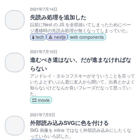
2021年7月14日
先読み処理を追加した
以前にNext の JS を全部抜いてしまったためにペー
ジ遷移時の先読み処理が無くなってしまっていた。
🧪 tech
🔺 nextjs
web components
2021年7月10日
進むべき道はない、だが進まなければな
らない
アンドレイ・タルコフスキーがそういうことを言って
いたよとずいぶん昔に友人から聞いて、出典とかよく
知らないけどなんか良いフレーズだなって思ってい
た。
🎞️ movie
2021年7月5日
外部読み込みSVGに色を付ける
SVG 画像を inline ではなく外部読み込みにしたくな
っていろいろ試した。